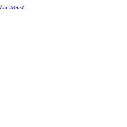
hÃ¢n, bá»©c xáº¡
.