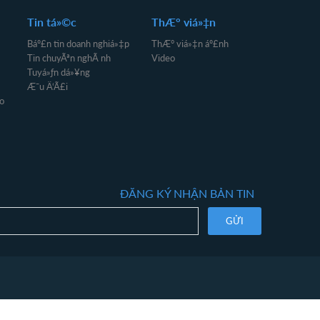
Tin tá»©c
ThÆ° viá»‡n
Báº£n tin doanh nghiá»‡p
ThÆ° viá»‡n áº£nh
Tin chuyÃªn nghÃ nh
Video
Tuyá»ƒn dá»¥ng
Æ¯u Ä‘Ã£i
o
ĐĂNG KÝ NHẬN BẢN TIN
GỬI