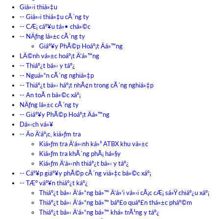
Giá»›i thiá»‡u
-- Giá»›i thiá»‡u cÃ´ng ty
-- CÆ¡ cáº¥u tá»• chá»©c
-- NÄƒng lá»±c cÃ´ng ty
Giáº¥y PhÃ©p Hoáº¡t Äá»™ng
LÄ©nh vá»±c hoáº¡t Ä‘á»™ng
-- Thiáº¿t bá»‹ y táº¿
-- Nguá»“n cÃ´ng nghiá»‡p
-- Thiáº¿t bá»‹ háº¡t nhÃ¢n trong cÃ´ng nghiá»‡p
-- An toÃ n bá»©c xáº¡
NÄƒng lá»±c cÃ´ng ty
-- Giáº¥y PhÃ©p Hoáº¡t Äá»™ng
Dá»‹ch vá»¥
-- Äo Ä‘áº¡c, kiá»ƒm tra
Kiá»ƒm tra Ä‘á»‹nh ká»³ ATBX khu vá»±c
Kiá»ƒm tra khÃ´ng phÃ¡ há»§y
Kiá»ƒm Ä‘á»‹nh thiáº¿t bá»‹ y táº¿
-- Cáº¥p giáº¥y phÃ©p cÃ´ng viá»‡c bá»©c xáº¡
-- TÆ° váº¥n thiáº¿t káº¿
Thiáº¿t bá»‹ Ä‘á»“ng bá»™ Ä‘á»‘i vá»›i cÃ¡c cÆ¡ sá»Ÿ chiáº¿u xáº¡
Thiáº¿t bá»‹ Ä‘á»“ng bá»™ báº£o quáº£n thá»±c pháº©m
Thiáº¿t bá»‹ Ä‘á»“ng bá»™ khá»­ trÃ¹ng y táº¿