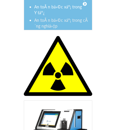
An toÃ n bá»©c xáº¡ trong
Y táº¿
An toÃ n bá»©c xáº¡ trong cÃ
´ng nghiá»‡p