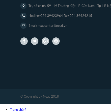
Trụ sở chính: 59 - Lý Thường Kiệt - P. Cửa Nam - Tp. Hà Nộ
Hotline: 024.39423964 Fax: 024.39424215
Email: neadcenter@nead.vn
© Copyright by Nead 2018
Trang chá»§