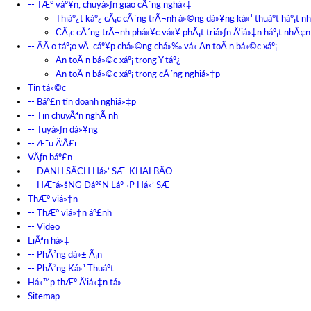
-- TÆ° váº¥n, chuyá»ƒn giao cÃ´ng nghá»‡
Thiáº¿t káº¿ cÃ¡c cÃ´ng trÃ¬nh á»©ng dá»¥ng ká»¹ thuáº­t háº¡t n
CÃ¡c cÃ´ng trÃ¬nh phá»¥c vá»¥ phÃ¡t triá»ƒn Ä‘iá»‡n háº¡t nhÃ¢n
-- ÄÃ o táº¡o vÃ cáº¥p chá»©ng chá»‰ vá» An toÃ n bá»©c xáº¡
An toÃ n bá»©c xáº¡ trong Y táº¿
An toÃ n bá»©c xáº¡ trong cÃ´ng nghiá»‡p
Tin tá»©c
-- Báº£n tin doanh nghiá»‡p
-- Tin chuyÃªn nghÃ nh
-- Tuyá»ƒn dá»¥ng
-- Æ¯u Ä‘Ã£i
VÄƒn báº£n
-- DANH SÃCH Há»’ SÆ KHAI BÃO
-- HÆ¯á»šNG DáºªN Láº¬P Há»’ SÆ
ThÆ° viá»‡n
-- ThÆ° viá»‡n áº£nh
-- Video
LiÃªn há»‡
-- PhÃ²ng dá»± Ã¡n
-- PhÃ²ng Ká»¹ Thuáº­t
Há»™p thÆ° Ä‘iá»‡n tá»­
Sitemap