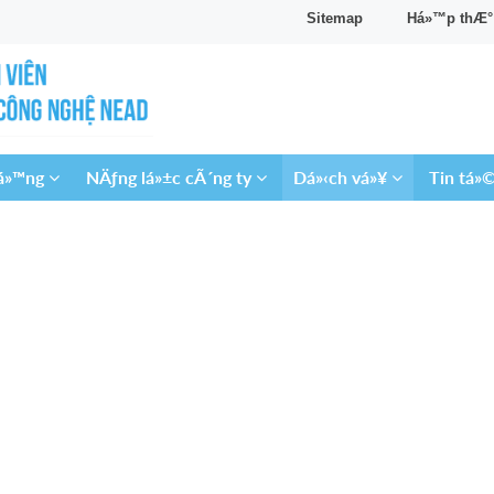
Sitemap
Há»™p thÆ° Ä
‘á»™ng
NÄƒng lá»±c cÃ´ng ty
Dá»‹ch vá»¥
Tin tá»