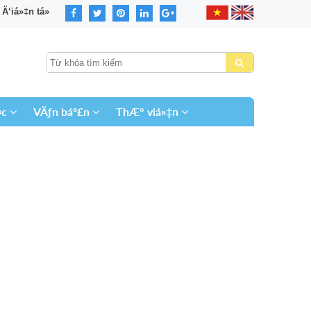
‘iá»‡n tá»­
©c
VÄƒn báº£n
ThÆ° viá»‡n