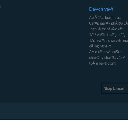
i
Dá»‹ch vá»¥
Äo Ä‘áº¡c, kiá»ƒm tra
Cáº¥p giáº¥y phÃ©p cÃ
´ng viá»‡c bá»©c xáº¡
TÆ° váº¥n thiáº¿t káº¿
TÆ° váº¥n, chuyá»ƒn gia
cÃ´ng nghá»‡
ÄÃ o táº¡o vÃ cáº¥p
chá»©ng chá»‰ vá» An
toÃ n bá»©c xáº¡