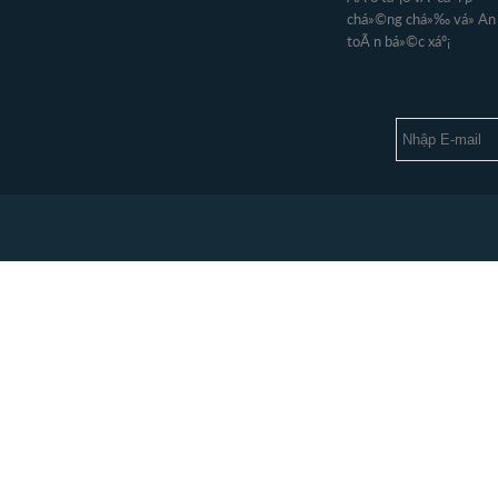
chá»©ng chá»‰ vá» An
toÃ n bá»©c xáº¡