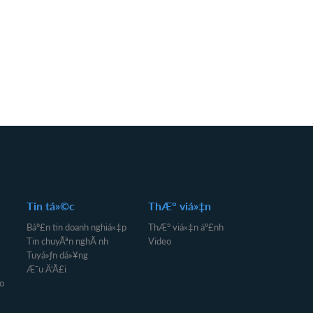
Tin tá»©c
ThÆ° viá»‡n
Báº£n tin doanh nghiá»‡p
ThÆ° viá»‡n áº£nh
Tin chuyÃªn nghÃ nh
Video
Tuyá»ƒn dá»¥ng
Æ¯u Ä‘Ã£i
o