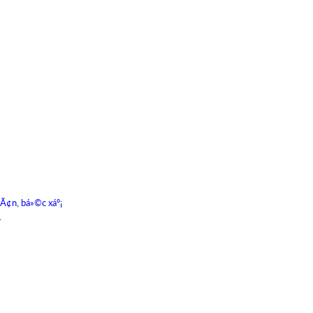
hÃ¢n, bá»©c xáº¡
.