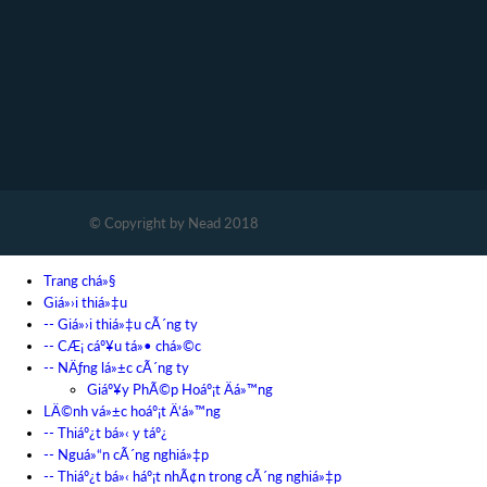
© Copyright by Nead 2018
Trang chá»§
Giá»›i thiá»‡u
-- Giá»›i thiá»‡u cÃ´ng ty
-- CÆ¡ cáº¥u tá»• chá»©c
-- NÄƒng lá»±c cÃ´ng ty
Giáº¥y PhÃ©p Hoáº¡t Äá»™ng
LÄ©nh vá»±c hoáº¡t Ä‘á»™ng
-- Thiáº¿t bá»‹ y táº¿
-- Nguá»“n cÃ´ng nghiá»‡p
-- Thiáº¿t bá»‹ háº¡t nhÃ¢n trong cÃ´ng nghiá»‡p