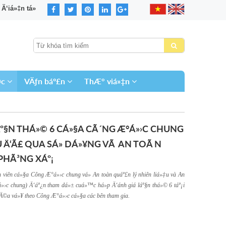
‘iá»‡n tá»­
©c
VÄƒn báº£n
ThÆ° viá»‡n
LÁº§N THÁ»© 6 CÁ»§A CÃ´NG Æ°Á»›C CHUNG
U Ä‘Ã£ QUA SÁ»­ DÁ»¥NG VÃ AN TOÃ N
PHÃ³NG XÁº¡
h viên cá»§a Công Æ°á»›c chung vá» An toàn quáº£n lý nhiên liá»‡u và An
á»›c chung) Ä‘áº¿n tham dá»± cuá»™c há»p Ä‘ánh giá láº§n thá»© 6 táº¡i
hÄ©a vá»¥ theo Công Æ°á»›c cá»§a các bên tham gia.