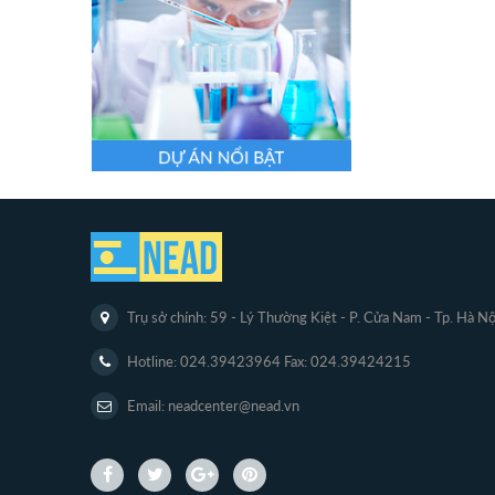
Trụ sở chính: 59 - Lý Thường Kiệt - P. Cửa Nam - Tp. Hà Nộ
Hotline: 024.39423964 Fax: 024.39424215
Email: neadcenter@nead.vn