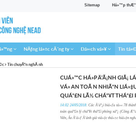
Sitemap
Há»™p thÆ° Ä
‘á»™ng
NÄƒng lá»±c cÃ´ng ty
Dá»‹ch vá»¥
Tin tá»
»©c
Tin chuyÃªn nghÃ nh
CUÁ»™C HÁ»P Ä‘Ã¡NH GIÃ¡ 
VÁ» AN TOÃ N NHIÃªN LIÁ»‡
QUÁº£N LÃ½ CHÁº¥T THÁº£I 
14:02 24/05/2018:
Các Ä‘áº¡i biá»ƒu tá»« 78 thàn
toàn quáº£n lý cháº¥t tháº£i phóng xáº¡ (Công Æ°
Viên, Áo Ä‘á»ƒ Ä‘ánh giá viá»‡c thá»±c hiá»‡n ng