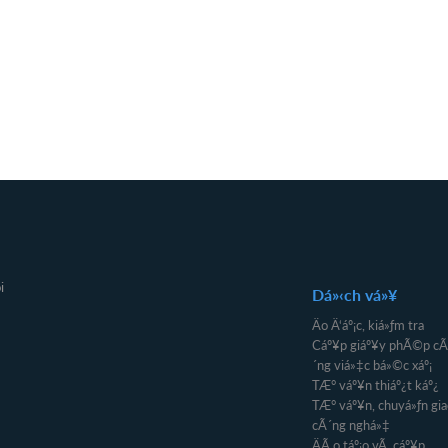
i
Dá»‹ch vá»¥
Äo Ä‘áº¡c, kiá»ƒm tra
Cáº¥p giáº¥y phÃ©p cÃ
´ng viá»‡c bá»©c xáº¡
TÆ° váº¥n thiáº¿t káº¿
TÆ° váº¥n, chuyá»ƒn gia
cÃ´ng nghá»‡
ÄÃ o táº¡o vÃ cáº¥p