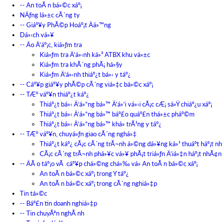
-- An toÃ n bá»©c xáº¡
NÄƒng lá»±c cÃ´ng ty
-- Giáº¥y PhÃ©p Hoáº¡t Äá»™ng
Dá»‹ch vá»¥
-- Äo Ä‘áº¡c, kiá»ƒm tra
Kiá»ƒm tra Ä‘á»‹nh ká»³ ATBX khu vá»±c
Kiá»ƒm tra khÃ´ng phÃ¡ há»§y
Kiá»ƒm Ä‘á»‹nh thiáº¿t bá»‹ y táº¿
-- Cáº¥p giáº¥y phÃ©p cÃ´ng viá»‡c bá»©c xáº¡
-- TÆ° váº¥n thiáº¿t káº¿
Thiáº¿t bá»‹ Ä‘á»“ng bá»™ Ä‘á»‘i vá»›i cÃ¡c cÆ¡ sá»Ÿ chiáº¿u xáº¡
Thiáº¿t bá»‹ Ä‘á»“ng bá»™ báº£o quáº£n thá»±c pháº©m
Thiáº¿t bá»‹ Ä‘á»“ng bá»™ khá»­ trÃ¹ng y táº¿
-- TÆ° váº¥n, chuyá»ƒn giao cÃ´ng nghá»‡
Thiáº¿t káº¿ cÃ¡c cÃ´ng trÃ¬nh á»©ng dá»¥ng ká»¹ thuáº­t háº¡t n
CÃ¡c cÃ´ng trÃ¬nh phá»¥c vá»¥ phÃ¡t triá»ƒn Ä‘iá»‡n háº¡t nhÃ¢n
-- ÄÃ o táº¡o vÃ cáº¥p chá»©ng chá»‰ vá» An toÃ n bá»©c xáº¡
An toÃ n bá»©c xáº¡ trong Y táº¿
An toÃ n bá»©c xáº¡ trong cÃ´ng nghiá»‡p
Tin tá»©c
-- Báº£n tin doanh nghiá»‡p
-- Tin chuyÃªn nghÃ nh