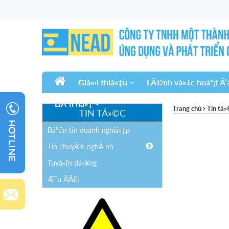
Giá»›i thiá»‡u
LÄ©nh vá»±c hoáº¡t Ä
LiÃªn há»‡
Trang chủ
Tin tá
TIN TÁ»©C
Báº£n tin doanh nghiá»‡p
Tin chuyÃªn nghÃ nh
Tuyá»ƒn dá»¥ng
Æ¯u Ä‘Ã£i