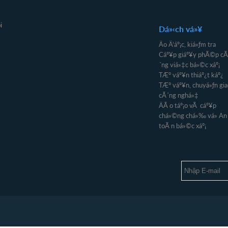
i
Dá»‹ch vá»¥
Äo Ä‘áº¡c, kiá»ƒm tra
Cáº¥p giáº¥y phÃ©p cÃ
´ng viá»‡c bá»©c xáº¡
TÆ° váº¥n thiáº¿t káº¿
TÆ° váº¥n, chuyá»ƒn gia
cÃ´ng nghá»‡
ÄÃ o táº¡o vÃ cáº¥p
chá»©ng chá»‰ vá» An
toÃ n bá»©c xáº¡