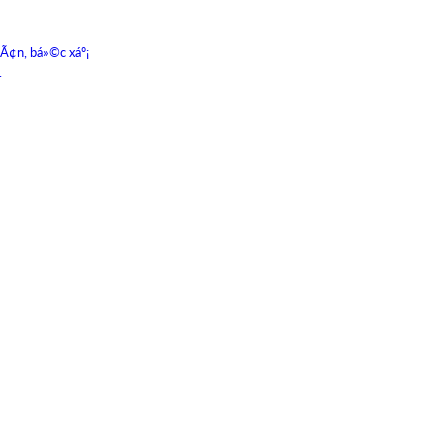
hÃ¢n, bá»©c xáº¡
.