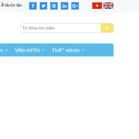
‘iá»‡n tá»­
©c
VÄƒn báº£n
ThÆ° viá»‡n