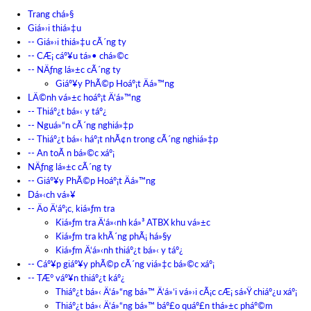
Trang chá»§
Giá»›i thiá»‡u
-- Giá»›i thiá»‡u cÃ´ng ty
-- CÆ¡ cáº¥u tá»• chá»©c
-- NÄƒng lá»±c cÃ´ng ty
Giáº¥y PhÃ©p Hoáº¡t Äá»™ng
LÄ©nh vá»±c hoáº¡t Ä‘á»™ng
-- Thiáº¿t bá»‹ y táº¿
-- Nguá»“n cÃ´ng nghiá»‡p
-- Thiáº¿t bá»‹ háº¡t nhÃ¢n trong cÃ´ng nghiá»‡p
-- An toÃ n bá»©c xáº¡
NÄƒng lá»±c cÃ´ng ty
-- Giáº¥y PhÃ©p Hoáº¡t Äá»™ng
Dá»‹ch vá»¥
-- Äo Ä‘áº¡c, kiá»ƒm tra
Kiá»ƒm tra Ä‘á»‹nh ká»³ ATBX khu vá»±c
Kiá»ƒm tra khÃ´ng phÃ¡ há»§y
Kiá»ƒm Ä‘á»‹nh thiáº¿t bá»‹ y táº¿
-- Cáº¥p giáº¥y phÃ©p cÃ´ng viá»‡c bá»©c xáº¡
-- TÆ° váº¥n thiáº¿t káº¿
Thiáº¿t bá»‹ Ä‘á»“ng bá»™ Ä‘á»‘i vá»›i cÃ¡c cÆ¡ sá»Ÿ chiáº¿u xáº¡
Thiáº¿t bá»‹ Ä‘á»“ng bá»™ báº£o quáº£n thá»±c pháº©m