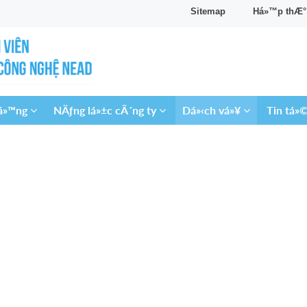
Sitemap
Há»™p thÆ° Ä
‘á»™ng
NÄƒng lá»±c cÃ´ng ty
Dá»‹ch vá»¥
Tin tá»