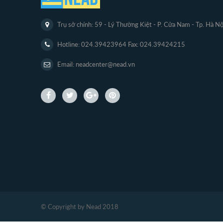
Trụ sở chính: 59 - Lý Thường Kiệt - P. Cửa Nam - Tp. Hà Nộ
Hotline: 024.39423964 Fax: 024.39424215
Email: neadcenter@nead.vn
© Copyright by Nead 2018