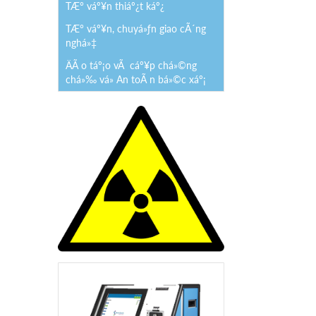
TÆ° váº¥n thiáº¿t káº¿
TÆ° váº¥n, chuyá»ƒn giao cÃ´ng
nghá»‡
ÄÃ o táº¡o vÃ cáº¥p chá»©ng
chá»‰ vá» An toÃ n bá»©c xáº¡