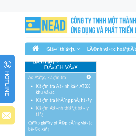
Giá»›i thiá»‡u
LÄ©nh vá»±c hoáº¡t Ä
LiÃªn há»‡
DÁ»‹CH VÁ»¥
Äo Ä‘áº¡c, kiá»ƒm tra
Kiá»ƒm tra Ä‘á»‹nh ká»³ ATBX
khu vá»±c
Kiá»ƒm tra khÃ´ng phÃ¡ há»§y
Kiá»ƒm Ä‘á»‹nh thiáº¿t bá»‹ y
táº¿
Cáº¥p giáº¥y phÃ©p cÃ´ng viá»‡c
bá»©c xáº¡