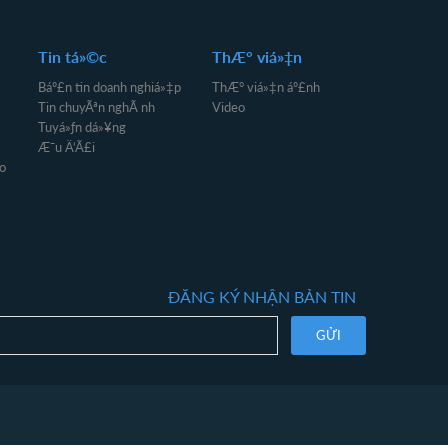
Tin tá»©c
ThÆ° viá»‡n
Báº£n tin doanh nghiá»‡p
ThÆ° viá»‡n áº£nh
Tin chuyÃªn nghÃ nh
Video
Tuyá»ƒn dá»¥ng
Æ¯u Ä‘Ã£i
o
ĐĂNG KÝ NHẬN BẢN TIN
GỬI