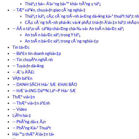
Thiáº¿t bá»‹ Ä‘á»“ng bá»™ khá»­ trÃ¹ng y táº¿
-- TÆ° váº¥n, chuyá»ƒn giao cÃ´ng nghá»‡
Thiáº¿t káº¿ cÃ¡c cÃ´ng trÃ¬nh á»©ng dá»¥ng ká»¹ thuáº­t háº¡t n
CÃ¡c cÃ´ng trÃ¬nh phá»¥c vá»¥ phÃ¡t triá»ƒn Ä‘iá»‡n háº¡t nhÃ¢n
-- ÄÃ o táº¡o vÃ cáº¥p chá»©ng chá»‰ vá» An toÃ n bá»©c xáº¡
An toÃ n bá»©c xáº¡ trong Y táº¿
An toÃ n bá»©c xáº¡ trong cÃ´ng nghiá»‡p
Tin tá»©c
-- Báº£n tin doanh nghiá»‡p
-- Tin chuyÃªn nghÃ nh
-- Tuyá»ƒn dá»¥ng
-- Æ¯u Ä‘Ã£i
VÄƒn báº£n
-- DANH SÃCH Há»’ SÆ KHAI BÃO
-- HÆ¯á»šNG DáºªN Láº¬P Há»’ SÆ
ThÆ° viá»‡n
-- ThÆ° viá»‡n áº£nh
-- Video
LiÃªn há»‡
-- PhÃ²ng dá»± Ã¡n
-- PhÃ²ng Ká»¹ Thuáº­t
Há»™p thÆ° Ä‘iá»‡n tá»­